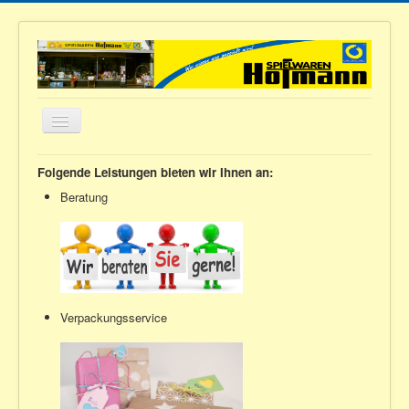
Navigation
an/aus
Home
Folgende Leistungen bieten wir Ihnen an:
Über uns
Beratung
Service
Rundgang
Sortiment
Verpackungsservice
Kontakt
Anfahrt